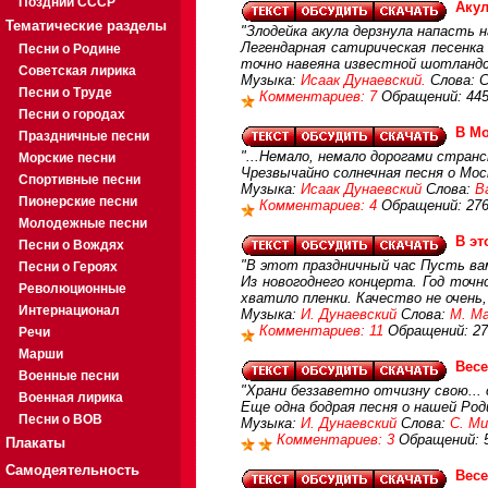
Поздний СССР
Аку
Тематические разделы
"Злодейка акула дерзнула напасть н
Легендарная сатирическая песенка 
Песни о Родине
точно навеяна известной шотландско
Советская лирика
Музыка:
Исаак Дунаевский.
Слова: С
Песни о Труде
Комментариев: 7
Обращений: 44
Песни о городах
В Мо
Праздничные песни
"...Немало, немало дорогами странс
Морские песни
Чрезвычайно солнечная песня о Мо
Спортивные песни
Музыка:
Исаак Дунаевский
Слова:
В
Пионерские песни
Комментариев: 4
Обращений: 27
Молодежные песни
В эт
Песни о Вождях
"В этот праздничный час Пусть ва
Песни о Героях
Из новогоднего концерта. Год точн
Революционные
хватило пленки. Качество не очень,
Интернационал
Музыка:
И. Дунаевский
Слова:
М. М
Комментариев: 11
Обращений: 27
Речи
Марши
Вес
Военные песни
"Храни беззаветно отчизну свою...
Военная лирика
Еще одна бодрая песня о нашей Род
Песни о ВОВ
Музыка:
И. Дунаевский
Слова:
С. Ми
Комментариев: 3
Обращений: 
Плакаты
Самодеятельность
Вес