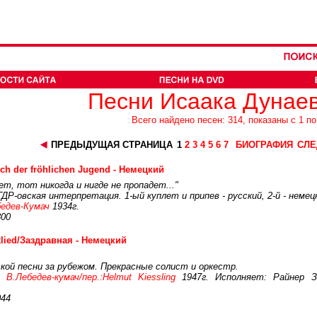
Песни Исаака Дунаев
Всего найдено песен: 314, показаны с 1 по
ПРЕДЫДУЩАЯ СТРАНИЦА
1
2
3
4
5
6
7
БИОГРАФИЯ
СЛЕ
ch der fröhlichen Jugend - Немецкий
т, тот никогда и нигде не пропадет..."
Р-овская интерпретация. 1-ый куплет и припев - русский, 2-й - немец
едев-Кумач
1934г.
800
klied/Заздравная - Немецкий
ой песни за рубежом. Прекрасные солист и оркестр.
:
В.Лебедев-кумач/пер.:Helmut Kiessling
1947г. Исполняет: Райнер З
044