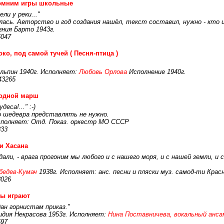
омним игры школьные
ли у реки..."
лась. Авторство и год создания нашёл, текст составил, нужно - кто и
гния Барто 1943г.
5047
ко, под самой тучей ( Песня-птица )
льпин 1940г. Исполняет:
Любовь Орлова
Исполнение 1940г.
43265
одной марш
еса!..." :-)
 шедевра представлять не нужно.
сполняет: Отд. Показ. оркестр МО СССР
833
и Хасана
али, - врага прогоним мы любого и с нашего моря, и с нашей земли, и с
бедев-Кумач
1938г. Исполняет: анс. песни и пляски муз. самод-ти Крас
8026
ы играют
ан горнистам приказ."
идия Некрасова 1953г. Исполняет:
Нина Поставничева, вокальный ансам
597