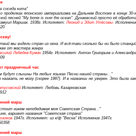
ла
а соседа кита"
о проделках японского империализма на Дальнем Востоке в конце 30-х
й песней "My bonie is over the ocean". Дунаевский просто её обработ
амуил Маршак. 1938г. Исполняет:
Леонид и Эдит Утёсовы.
Исполнение
520
скву!
твий мы видели стран из окна. И всё-таки сколько бы ни было станций,
скве от мастера жанра
асилий Лебедев-Кумач
1954г. Исполняет: Антон Григорьев и Александра
609
от праздничный час
м будут слышны На любых языках Песни нашей страны..."
о назвать не могу (скорее 1987). И в названии не уверен. Это была з
атусовский
Исполняет: Любовь Казарновская
912
енний марш
 стоит никем непобедимая моя Советская Страна..."
ине, вариант названия "Советская страна"
халков
1947г. Исполняет: из к/ф "Весна" Исполнение 1947г.
50358
енний марш