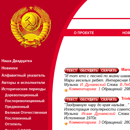
Наша Двадцатка
Новинки
Mars
Алфавитный указатель
"И тот кто с песней по жизни шагае
Марш веселых ребят. Интересная ГД
Авторы и исполнители
Музыка:
И. Дунаевский
Слова:
В.Леб
Исторические периоды
Комментариев: 1
Обращений: 29
Дореволюционный
Trin
Послереволюционный
"Заздравную чару до края нальём..."
Предвоенный
Иллюстрация популярности советск
Великая Отечественная
Музыка:
Исаак Дунаевский
Слова
Исполнение 1970г.
Послевоенный
Комментариев: 3
Обращений: 28
Оттепель