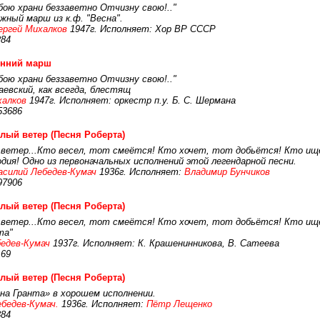
 бою храни беззаветно Отчизну свою!.."
жный марш из к.ф. "Весна".
ергей Михалков
1947г. Исполняет: Хор ВР СССР
284
енний марш
 бою храни беззаветно Отчизну свою!.."
аевский, как всегда, блестящ
халков
1947г. Исполняет: оркестр п.у. Б. С. Шермана
53686
лый ветер (Песня Роберта)
й ветер...Кто весел, тот смеётся! Кто хочет, тот добьётся! Кто ищ
одия! Одно из первоначальных исполнений этой легендарной песни.
асилий Лебедев-Кумач
1936г. Исполняет:
Владимир Бунчиков
97906
лый ветер (Песня Роберта)
й ветер...Кто весел, тот смеётся! Кто хочет, тот добьётся! Кто ищ
та"
бедев-Кумач
1937г. Исполняет: К. Крашенинникова, В. Сатеева
169
лый ветер (Песня Роберта)
на Гранта» в хорошем исполнении.
ебедев-Кумач.
1936г. Исполняет:
Пётр Лещенко
384