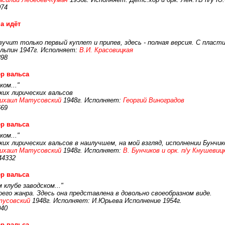
074
а идёт
вучит только первый куплет и припев, здесь - полная версия. С пласт
льпин 1947г. Исполняет:
В.И. Красовицкая
898
р вальса
ком..."
их лирических вальсов
ихаил Матусовский
1948г. Исполняет:
Георгий Виноградов
669
р вальса
ком..."
х лирических вальсов в наилучшем, на мой взгляд, исполнении Бунчик
ихаил Матусовский
1948г. Исполняет:
В. Бунчиков и орк. п/у Кнушевиц
44332
р вальса
 клубе заводском..."
оего жанра. Здесь она представлена в довольно своеобразном виде.
усовский
1948г. Исполняет: И.Юрьева Исполнение 1954г.
040
р вальса