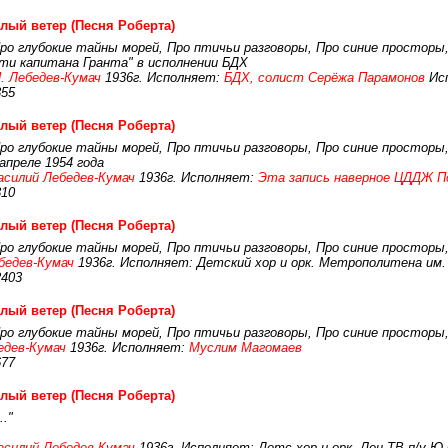
лый ветер (Песня Роберта)
Про глубокие тайны морей, Про птичьи разговоры, Про синие просторы,
ети капитана Гранта" в исполнении БДХ
. Лебедев-Кумач
1936г. Исполняет:
БДХ, солист Серёжа Парамонов
Исп
355
лый ветер (Песня Роберта)
Про глубокие тайны морей, Про птичьи разговоры, Про синие просторы,
апреле 1954 года
асилий Лебедев-Кумач
1936г. Исполняет:
Эта запись наверное ЦДДЖ По
310
лый ветер (Песня Роберта)
Про глубокие тайны морей, Про птичьи разговоры, Про синие просторы,
бедев-Кумач
1936г. Исполняет: Детский хор и орк. Метрополитена им. 
2403
лый ветер (Песня Роберта)
Про глубокие тайны морей, Про птичьи разговоры, Про синие просторы,
едев-Кумач
1936г. Исполняет:
Муслим Магомаев
677
лый ветер (Песня Роберта)
.."
асилий Лебедев-Кумач
1936г. Исполняет: Детс.хор и орк. Лен.ТВ п/у Ю