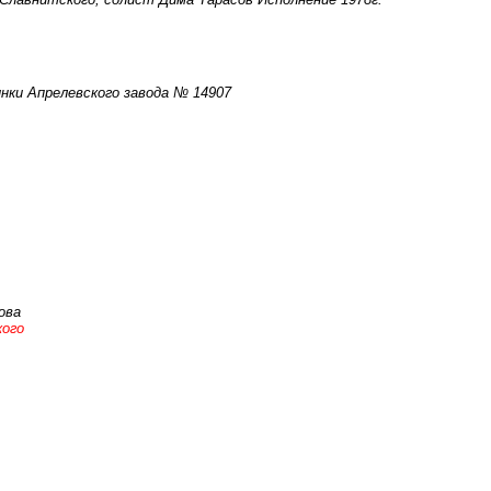
инки Апрелевского завода № 14907
ова
кого