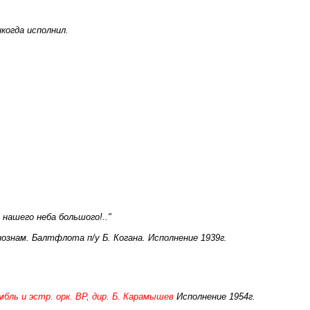
когда исполнил.
 нашего неба большого!.."
нознам. Балтфлота п/у Б. Когана. Исполнение 1939г.
бль и эстр. орк. ВР, дир. Б. Карамышев
Исполнение 1954г.