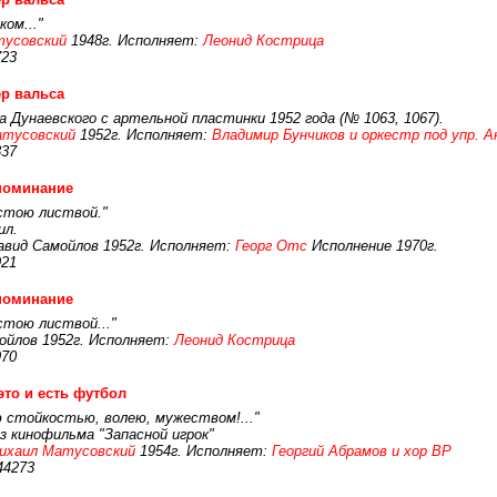
ком..."
усовский
1948г. Исполняет:
Леонид Кострица
723
р вальса
 Дунаевского с артельной пластинки 1952 года (№ 1063, 1067).
атусовский
1952г. Исполняет:
Владимир Бунчиков и оркестр под упр. А
337
поминание
устою листвой."
ил.
авид Самойлов 1952г. Исполняет:
Георг Отс
Исполнение 1970г.
921
поминание
стою листвой..."
ойлов 1952г. Исполняет:
Леонид Кострица
970
это и есть футбол
ю стойкостью, волею, мужеством!..."
 кинофильма "Запасной игрок"
ихаил Матусовский
1954г. Исполняет:
Георгий Абрамов и хор ВР
44273