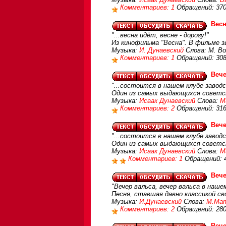
Комментариев: 1
Обращений: 37
Весн
"...весна идёт, весне - дорогу!"
Из кинофильма "Весна". В фильме з
Музыка:
И. Дунаевский
Слова: М. Во
Комментариев: 1
Обращений: 30
Вече
"...состоится в нашем клубе заводс
Один из самых выдающихся советск
Музыка:
Исаак Дунаевский
Слова:
М
Комментариев: 2
Обращений: 31
Вече
"...состоится в нашем клубе заводс
Один из самых выдающихся советски
Музыка:
Исаак Дунаевский
Слова:
М
Комментариев: 1
Обращений: 
Вече
"Вечер вальса, вечер вальса в нашем
Песня, ставшая давно классикой св
Музыка:
И.Дунаевский
Слова:
М.Мат
Комментариев: 2
Обращений: 28
Вече