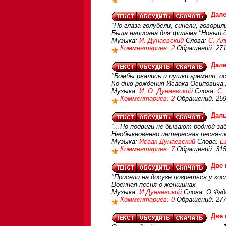
Дале
"Но глаза голубели, синели, говори
Была написана для фильма "Новый до
Музыка:
И. Дунаевский
Слова:
С. А
Комментариев: 2
Обращений: 27
Дале
"Бомбы рвались и пушки гремели, о
Ко дню рождения Исаака Осиповича 
Музыка:
И. О. Дунаевский
Слова:
С.
Комментариев: 2
Обращений: 259
Даль
"...Но подвиги не бывают родной з
Необыкновенно интересная песня-ск
Музыка:
Исаак Дунаевский
Слова:
Е
Комментариев: 7
Обращений: 31
Две 
"Присели на досуге погреться у кост
Военная песня о женщинах
Музыка:
И.Дунаевский
Слова: О.Фад
Комментариев: 0
Обращений: 27
Две 