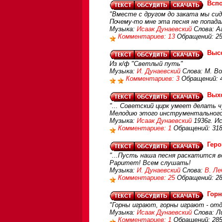
Всп
"Вместе с другом до заката мы сиде
Почему-то мне эта песня не попада
Музыка:
Исаак Дунаевский
Слова: А
Комментариев: 13
Обращений: 2
Высо
Из к/ф "Светлый путь"
Музыка:
И. Дунаевский
Слова: М. Во
Комментариев: 3
Обращений: 
Вых
"... Советский цирк умеет делать чуд
Мелодию этого инструментального
Музыка:
Исаак Дунаевский
1936г. И
Комментариев: 1
Обращений: 31
Геро
"...Пусть наша песня раскатится вд
Раритет! Всем слушать!
Музыка:
И. Дунаевский
Слова:
В. Ле
Комментариев: 25
Обращений: 2
Горн
"Горны играют, горны играют - отд
Музыка:
Исаак Дунаевский
Слова: Л
Комментариев: 1
Обращений: 28