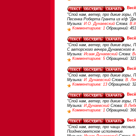
Весё
"Спой нам, ветер, про дикие горы, 
Песенка Роберта Гранта из к/ф "Д
Музыка:
И.О. Дунаевский
Слова:
В.И
Комментариев: 1
Обращений: 45
Весё
"Спой нам, ветер, про дикие горы, 
С авторского вечера Дунаевского в 
Музыка:
Исаак Дунаевский
Слова:
В
Комментариев: 5
Обращений: 32
Весё
"Спой нам, ветер, про дикие горы, 
Музыка:
И. Дунаевский
Слова:
В. Ле
Комментариев: 13
Обращений: 3
Весё
"Спой нам, ветер, про дикие горы, 
Музыка:
И.Дунаевский
Слова:
В.Леб
Комментариев: 1
Обращений: 36
Весё
"Спой нам, ветер, про чащи лесные.
Позднесоветское исполнение.
Музыка:
Исаак Дунаевский
Слова:
В