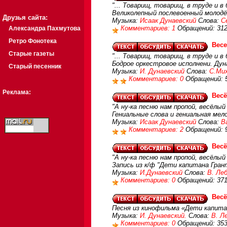
"... Товарищ, товарищ, в труде и в
Великолепный послевоенный молодё
Друзья сайта:
Музыка:
Исаак Дунаевский
Слова:
С
Комментариев: 1
Обращений: 31
Александра Пахмутова
Ретро Фонотека
Вес
Старые газеты
"... Товарищ, товарищ, в труде и в
Бодрое оркестровое исполнени. Дун
Старый песенник
Музыка:
И. Дунаевский
Слова:
С.Ми
Комментариев: 0
Обращений: 
Реклама:
Весё
"А ну-ка песню нам пропой, весёлы
Гениальные слова и гениальная мел
Музыка:
Исаак Дунаевский
Слова:
В
Комментариев: 2
Обращений: 
Весё
"А ну-ка песню нам пропой, весёлы
Запись из к/ф "Дети капитана Гран
Музыка:
И.Дунаевский
Слова:
В. Ле
Комментариев: 0
Обращений: 37
Весё
Песня из кинофильма «Дети капита
Музыка:
И. Дунаевский.
Слова:
В. Л
Комментариев: 0
Обращений: 35