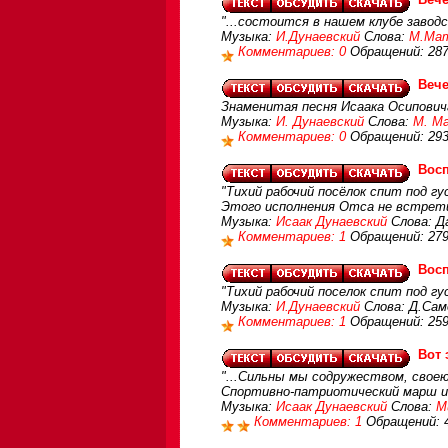
"...состоится в нашем клубе заводс
Музыка:
И.Дунаевский
Слова:
М.Мат
Комментариев: 0
Обращений: 28
Вече
Знаменитая песня Исаака Осиповича
Музыка:
И. Дунаевский
Слова:
М. М
Комментариев: 0
Обращений: 29
Вос
"Тихий рабочий посёлок спит под г
Этого исполнения Отса не встрет
Музыка:
Исаак Дунаевский
Слова: Д
Комментариев: 1
Обращений: 27
Вос
"Тихий рабочий поселок спит под гу
Музыка:
И.Дунаевский
Слова: Д.Сам
Комментариев: 1
Обращений: 25
Вот 
"...Сильны мы содружеством, свое
Спортивно-патриотический марш из
Музыка:
Исаак Дунаевский
Слова:
М
Комментариев: 1
Обращений: 