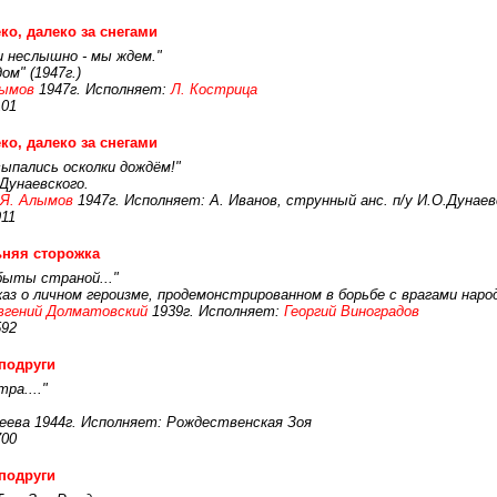
ко, далеко за снегами
ли неслышно - мы ждем."
м" (1947г.)
лымов
1947г. Исполняет:
Л. Кострица
101
ко, далеко за снегами
сыпались осколки дождём!"
Дунаевского.
 Я. Алымов
1947г. Исполняет: А. Иванов, струнный анс. п/у И.О.Дунаев
11
няя сторожка
абыты страной..."
аз о личном героизме, продемонстрированном в борьбе с врагами наро
вгений Долматовский
1939г. Исполняет:
Георгий Виноградов
592
подруги
ра...."
еева 1944г. Исполняет: Рождественская Зоя
700
подруги