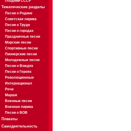
Поздний СССР
Тематические разделы
Песни о Родине
Советская лирика
Песни о Труде
Песни о городах
Праздничные песни
Морские песни
Спортивные песни
Пионерские песни
Молодежные песни
Песни о Вождях
Песни о Героях
Революционные
Интернационал
Речи
Марши
Военные песни
Военная лирика
Песни о ВОВ
Плакаты
Самодеятельность