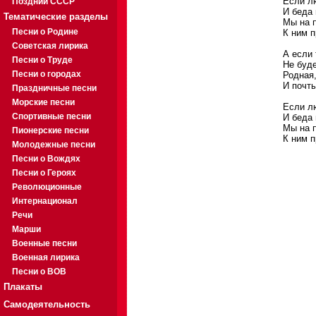
Если лю
Поздний СССР
И беда 
Тематические разделы
Мы на п
Песни о Родине
К ним п
Советская лирика
А если 
Песни о Труде
Не буде
Песни о городах
Родная,
И почты
Праздничные песни
Морские песни
Если лю
Спортивные песни
И беда 
Мы на п
Пионерские песни
К ним п
Молодежные песни
Песни о Вождях
Песни о Героях
Революционные
Интернационал
Речи
Марши
Военные песни
Военная лирика
Песни о ВОВ
Плакаты
Самодеятельность