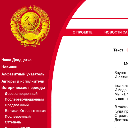
Текст
Наша Двадцатка
Му
Новинки
Звучат 
Алфавитный указатель
И лётчи
Авторы и исполнители
Если лю
Исторические периоды
И беда 
Дореволюционный
Мы на п
К ним п
Послереволюционный
Предвоенный
В таёжн
Великая Отечественная
Куда п
Строит
Послевоенный
Достави
Оттепель