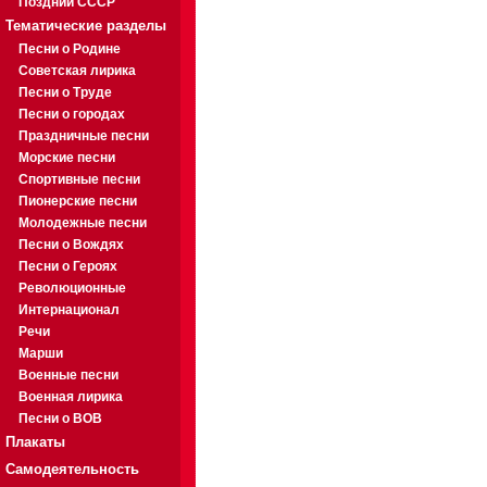
Поздний СССР
Тематические разделы
Песни о Родине
Советская лирика
Песни о Труде
Песни о городах
Праздничные песни
Морские песни
Спортивные песни
Пионерские песни
Молодежные песни
Песни о Вождях
Песни о Героях
Революционные
Интернационал
Речи
Марши
Военные песни
Военная лирика
Песни о ВОВ
Плакаты
Самодеятельность