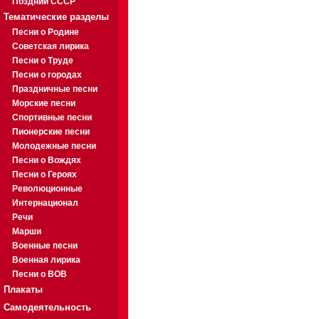
Поздний СССР
Тематические разделы
Песни о Родине
Советская лирика
Песни о Труде
Песни о городах
Праздничные песни
Морские песни
Спортивные песни
Пионерские песни
Молодежные песни
Песни о Вождях
Песни о Героях
Революционные
Интернационал
Речи
Марши
Военные песни
Военная лирика
Песни о ВОВ
Плакаты
Самодеятельность