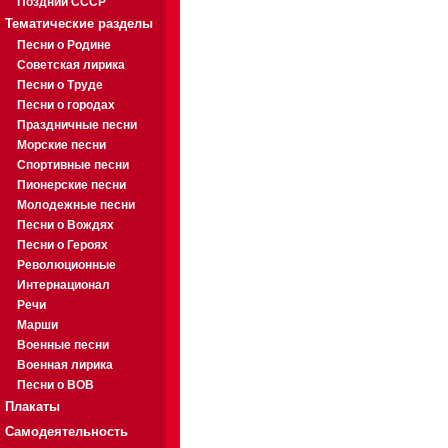
Поздний СССР
Тематические разделы
Песни о Родине
Советская лирика
Песни о Труде
Песни о городах
Праздничные песни
Морские песни
Спортивные песни
Пионерские песни
Молодежные песни
Песни о Вождях
Песни о Героях
Революционные
Интернационал
Речи
Марши
Военные песни
Военная лирика
Песни о ВОВ
Плакаты
Самодеятельность