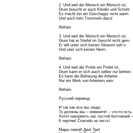
2. Und weil der Mensch ein Mensch ist,
Drum braucht er auch Kleider und Schuh!
Es macht ihn ein Geschwдtz nicht warm
Und auch kein Trommeln dazu!
Refrain
3. Und weil der Mensch ein Mensch ist,
Drum hat er Stiefel im Gesicht nicht gern.
Er will unter sich keinen Sklaven seh n
Und ьber sich keinen Herrn.
Refrain:
4. Und weil der Prolet ein Prolet ist,
Drum kann er sich auch selber nur befrein.
Es kann die Befreiung der Arbeiter
Nur ein Werk von Arbeitern sein.
Refrain.
Русский перевод:
И так как все мы люди,
То должны мы -- извините! -- что-то есть.
Хотят накормить нас пустой болтовней -
К чертям! Спасибо за честь!
Марш левой! Два! Три!