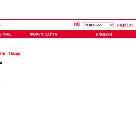
ать
Назад
х
.