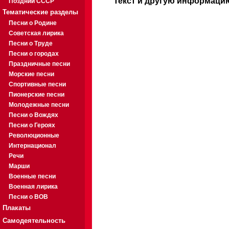
Текст и другую информацию
Поздний СССР
Тематические разделы
Песни о Родине
Советская лирика
Песни о Труде
Песни о городах
Праздничные песни
Морские песни
Спортивные песни
Пионерские песни
Молодежные песни
Песни о Вождях
Песни о Героях
Революционные
Интернационал
Речи
Марши
Военные песни
Военная лирика
Песни о ВОВ
Плакаты
Самодеятельность