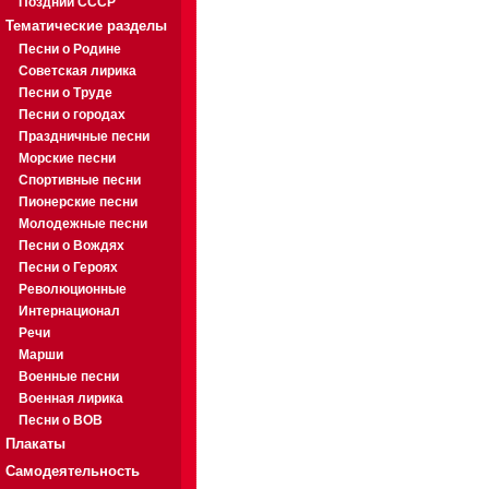
Поздний СССР
Тематические разделы
Песни о Родине
Советская лирика
Песни о Труде
Песни о городах
Праздничные песни
Морские песни
Спортивные песни
Пионерские песни
Молодежные песни
Песни о Вождях
Песни о Героях
Революционные
Интернационал
Речи
Марши
Военные песни
Военная лирика
Песни о ВОВ
Плакаты
Самодеятельность