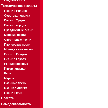
Поздний СССР
Тематические разделы
Песни о Родине
Советская лирика
Песни о Труде
Песни о городах
Праздничные песни
Морские песни
Спортивные песни
Пионерские песни
Молодежные песни
Песни о Вождях
Песни о Героях
Революционные
Интернационал
Речи
Марши
Военные песни
Военная лирика
Песни о ВОВ
Плакаты
Самодеятельность