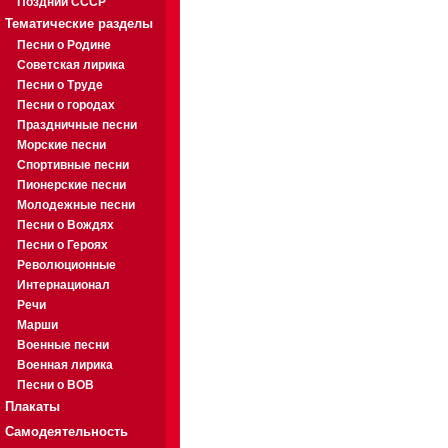
Поздний СССР
Тематические разделы
Песни о Родине
Советская лирика
Песни о Труде
Песни о городах
Праздничные песни
Морские песни
Спортивные песни
Пионерские песни
Молодежные песни
Песни о Вождях
Песни о Героях
Революционные
Интернационал
Речи
Марши
Военные песни
Военная лирика
Песни о ВОВ
Плакаты
Самодеятельность