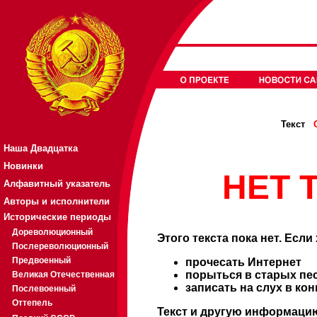
Текст
Наша Двадцатка
Новинки
НЕТ Т
Алфавитный указатель
Авторы и исполнители
Исторические периоды
Дореволюционный
Этого текста пока нет. Если
Послереволюционный
Предвоенный
прочесать Интернет
порыться в старых пе
Великая Отечественная
записать на слух в ко
Послевоенный
Оттепель
Текст и другую информацию