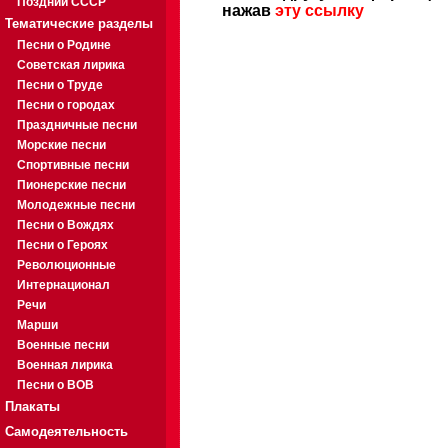
Поздний СССР
нажав
эту ссылку
Тематические разделы
Песни о Родине
Советская лирика
Песни о Труде
Песни о городах
Праздничные песни
Морские песни
Спортивные песни
Пионерские песни
Молодежные песни
Песни о Вождях
Песни о Героях
Революционные
Интернационал
Речи
Марши
Военные песни
Военная лирика
Песни о ВОВ
Плакаты
Самодеятельность