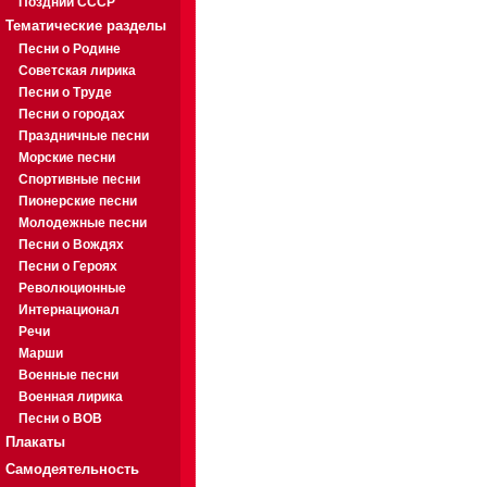
Поздний СССР
Тематические разделы
Песни о Родине
Советская лирика
Песни о Труде
Песни о городах
Праздничные песни
Морские песни
Спортивные песни
Пионерские песни
Молодежные песни
Песни о Вождях
Песни о Героях
Революционные
Интернационал
Речи
Марши
Военные песни
Военная лирика
Песни о ВОВ
Плакаты
Самодеятельность