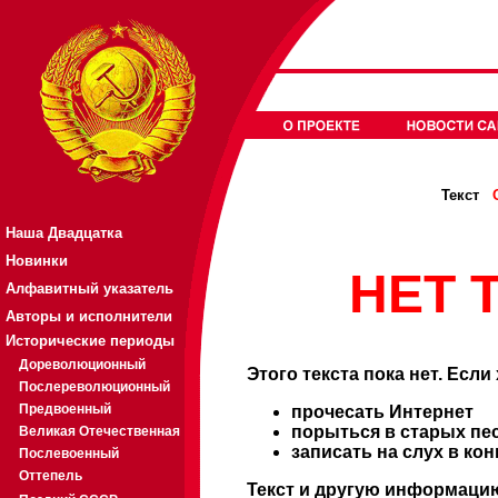
Текст
Наша Двадцатка
Новинки
НЕТ Т
Алфавитный указатель
Авторы и исполнители
Исторические периоды
Дореволюционный
Этого текста пока нет. Если
Послереволюционный
Предвоенный
прочесать Интернет
порыться в старых пе
Великая Отечественная
записать на слух в ко
Послевоенный
Оттепель
Текст и другую информацию