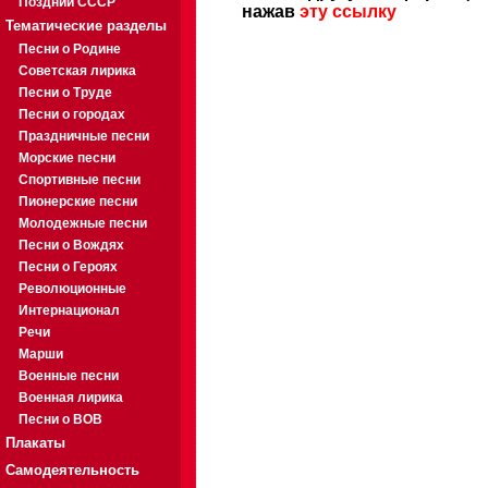
Поздний СССР
нажав
эту ссылку
Тематические разделы
Песни о Родине
Советская лирика
Песни о Труде
Песни о городах
Праздничные песни
Морские песни
Спортивные песни
Пионерские песни
Молодежные песни
Песни о Вождях
Песни о Героях
Революционные
Интернационал
Речи
Марши
Военные песни
Военная лирика
Песни о ВОВ
Плакаты
Самодеятельность