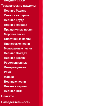
Поздний СССР
Тематические разделы
Песни о Родине
Советская лирика
Песни о Труде
Песни о городах
Праздничные песни
Морские песни
Спортивные песни
Пионерские песни
Молодежные песни
Песни о Вождях
Песни о Героях
Революционные
Интернационал
Речи
Марши
Военные песни
Военная лирика
Песни о ВОВ
Плакаты
Самодеятельность