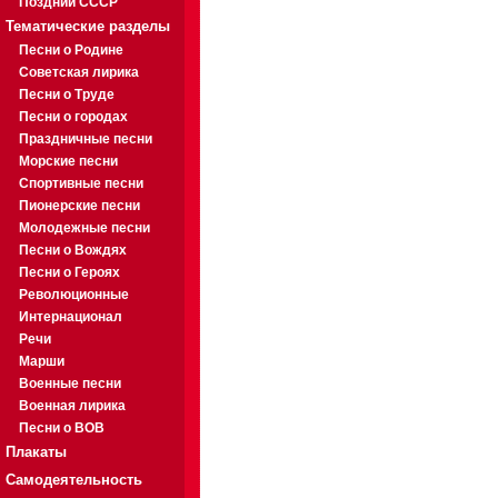
Поздний СССР
Тематические разделы
Песни о Родине
Советская лирика
Песни о Труде
Песни о городах
Праздничные песни
Морские песни
Спортивные песни
Пионерские песни
Молодежные песни
Песни о Вождях
Песни о Героях
Революционные
Интернационал
Речи
Марши
Военные песни
Военная лирика
Песни о ВОВ
Плакаты
Самодеятельность