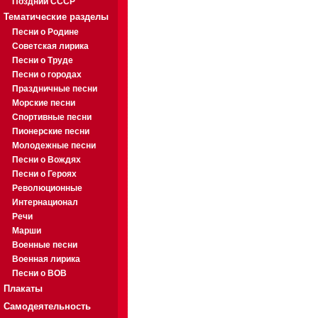
Поздний СССР
Тематические разделы
Песни о Родине
Советская лирика
Песни о Труде
Песни о городах
Праздничные песни
Морские песни
Спортивные песни
Пионерские песни
Молодежные песни
Песни о Вождях
Песни о Героях
Революционные
Интернационал
Речи
Марши
Военные песни
Военная лирика
Песни о ВОВ
Плакаты
Самодеятельность