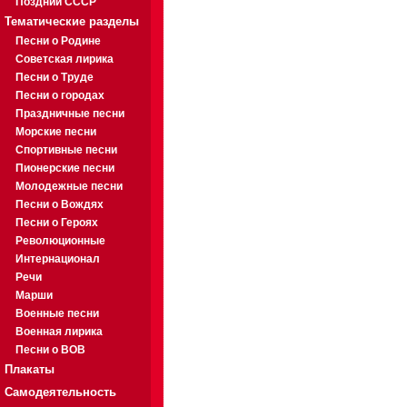
Поздний СССР
Тематические разделы
Песни о Родине
Советская лирика
Песни о Труде
Песни о городах
Праздничные песни
Морские песни
Спортивные песни
Пионерские песни
Молодежные песни
Песни о Вождях
Песни о Героях
Революционные
Интернационал
Речи
Марши
Военные песни
Военная лирика
Песни о ВОВ
Плакаты
Самодеятельность