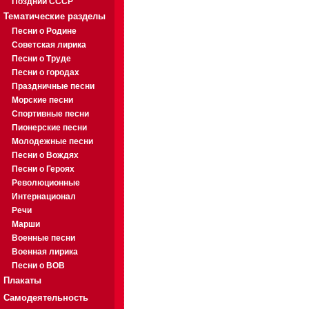
Поздний СССР
Тематические разделы
Песни о Родине
Советская лирика
Песни о Труде
Песни о городах
Праздничные песни
Морские песни
Спортивные песни
Пионерские песни
Молодежные песни
Песни о Вождях
Песни о Героях
Революционные
Интернационал
Речи
Марши
Военные песни
Военная лирика
Песни о ВОВ
Плакаты
Самодеятельность