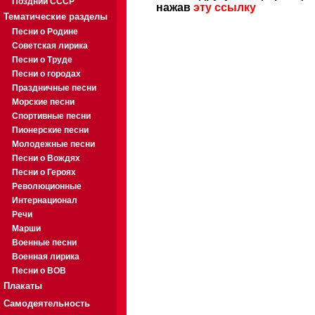
Поздний СССР
нажав
эту ссылку
Тематические разделы
Песни о Родине
Советская лирика
Песни о Труде
Песни о городах
Праздничные песни
Морские песни
Спортивные песни
Пионерские песни
Молодежные песни
Песни о Вождях
Песни о Героях
Революционные
Интернационал
Речи
Марши
Военные песни
Военная лирика
Песни о ВОВ
Плакаты
Самодеятельность