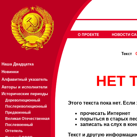
Текст
Наша Двадцатка
Новинки
НЕТ Т
Алфавитный указатель
Авторы и исполнители
Исторические периоды
Дореволюционный
Этого текста пока нет. Если
Послереволюционный
Предвоенный
прочесать Интернет
порыться в старых пе
Великая Отечественная
записать на слух в ко
Послевоенный
Оттепель
Текст и другую информацию