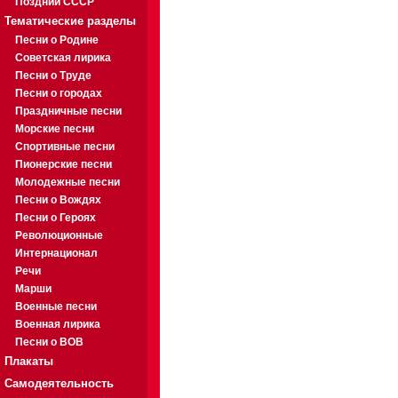
Поздний СССР
Тематические разделы
Песни о Родине
Советская лирика
Песни о Труде
Песни о городах
Праздничные песни
Морские песни
Спортивные песни
Пионерские песни
Молодежные песни
Песни о Вождях
Песни о Героях
Революционные
Интернационал
Речи
Марши
Военные песни
Военная лирика
Песни о ВОВ
Плакаты
Самодеятельность