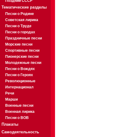
Поздний СССР
Тематические разделы
Песни о Родине
Советская лирика
Песни о Труде
Песни о городах
Праздничные песни
Морские песни
Спортивные песни
Пионерские песни
Молодежные песни
Песни о Вождях
Песни о Героях
Революционные
Интернационал
Речи
Марши
Военные песни
Военная лирика
Песни о ВОВ
Плакаты
Самодеятельность