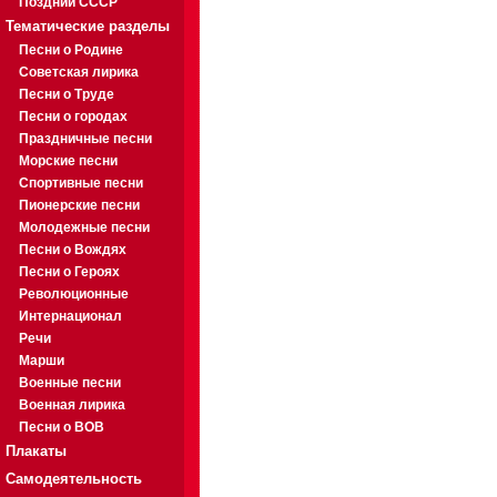
Поздний СССР
Тематические разделы
Песни о Родине
Советская лирика
Песни о Труде
Песни о городах
Праздничные песни
Морские песни
Спортивные песни
Пионерские песни
Молодежные песни
Песни о Вождях
Песни о Героях
Революционные
Интернационал
Речи
Марши
Военные песни
Военная лирика
Песни о ВОВ
Плакаты
Самодеятельность