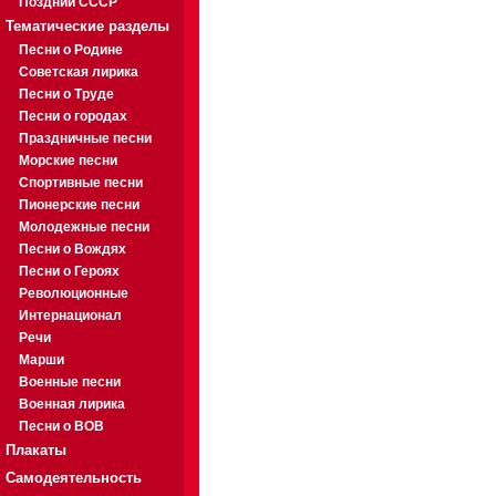
Поздний СССР
Тематические разделы
Песни о Родине
Советская лирика
Песни о Труде
Песни о городах
Праздничные песни
Морские песни
Спортивные песни
Пионерские песни
Молодежные песни
Песни о Вождях
Песни о Героях
Революционные
Интернационал
Речи
Марши
Военные песни
Военная лирика
Песни о ВОВ
Плакаты
Самодеятельность