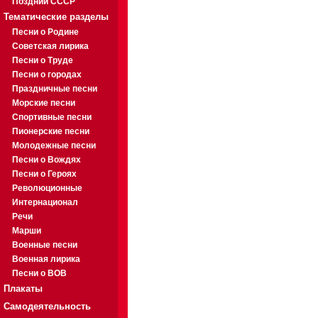
Поздний СССР
Тематические разделы
Песни о Родине
Советская лирика
Песни о Труде
Песни о городах
Праздничные песни
Морские песни
Спортивные песни
Пионерские песни
Молодежные песни
Песни о Вождях
Песни о Героях
Революционные
Интернационал
Речи
Марши
Военные песни
Военная лирика
Песни о ВОВ
Плакаты
Самодеятельность