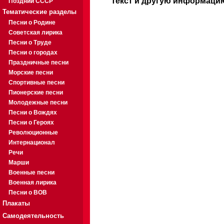
Текст и другую информацию
Поздний СССР
Тематические разделы
Песни о Родине
Советская лирика
Песни о Труде
Песни о городах
Праздничные песни
Морские песни
Спортивные песни
Пионерские песни
Молодежные песни
Песни о Вождях
Песни о Героях
Революционные
Интернационал
Речи
Марши
Военные песни
Военная лирика
Песни о ВОВ
Плакаты
Самодеятельность