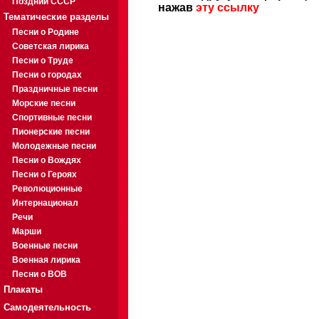
Поздний СССР
нажав
эту ссылку
Тематические разделы
Песни о Родине
Советская лирика
Песни о Труде
Песни о городах
Праздничные песни
Морские песни
Спортивные песни
Пионерские песни
Молодежные песни
Песни о Вождях
Песни о Героях
Революционные
Интернационал
Речи
Марши
Военные песни
Военная лирика
Песни о ВОВ
Плакаты
Самодеятельность