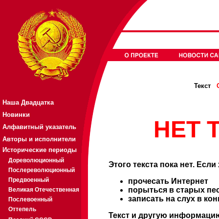
Текст
Наша Двадцатка
Новинки
НЕТ Т
Алфавитный указатель
Авторы и исполнители
Исторические периоды
Дореволюционный
Этого текста пока нет. Если
Послереволюционный
Предвоенный
прочесать Интернет
порыться в старых пе
Великая Отечественная
записать на слух в ко
Послевоенный
Оттепель
Текст и другую информацию