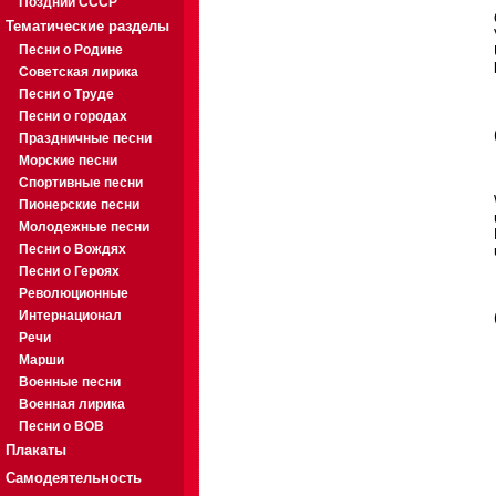
Поздний СССР
Тематические разделы
Песни о Родине
Советская лирика
Песни о Труде
Песни о городах
Праздничные песни
Морские песни
Спортивные песни
Пионерские песни
Молодежные песни
Песни о Вождях
Песни о Героях
Революционные
Интернационал
Речи
Марши
Военные песни
Военная лирика
Песни о ВОВ
Плакаты
Самодеятельность