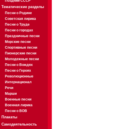
Поздний СССР
Тематические разделы
Песни о Родине
Советская лирика
Песни о Труде
Песни о городах
Праздничные песни
Морские песни
Спортивные песни
Пионерские песни
Молодежные песни
Песни о Вождях
Песни о Героях
Революционные
Интернационал
Речи
Марши
Военные песни
Военная лирика
Песни о ВОВ
Плакаты
Самодеятельность