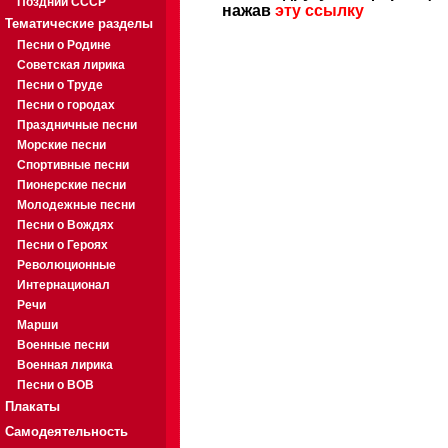
Поздний СССР
нажав
эту ссылку
Тематические разделы
Песни о Родине
Советская лирика
Песни о Труде
Песни о городах
Праздничные песни
Морские песни
Спортивные песни
Пионерские песни
Молодежные песни
Песни о Вождях
Песни о Героях
Революционные
Интернационал
Речи
Марши
Военные песни
Военная лирика
Песни о ВОВ
Плакаты
Самодеятельность