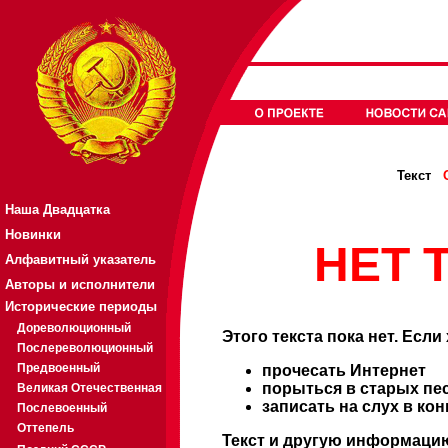
Текст
Наша Двадцатка
Новинки
НЕТ Т
Алфавитный указатель
Авторы и исполнители
Исторические периоды
Дореволюционный
Этого текста пока нет. Если
Послереволюционный
Предвоенный
прочесать Интернет
порыться в старых пе
Великая Отечественная
записать на слух в ко
Послевоенный
Оттепель
Текст и другую информацию