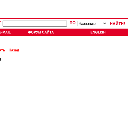
ать
Назад
я