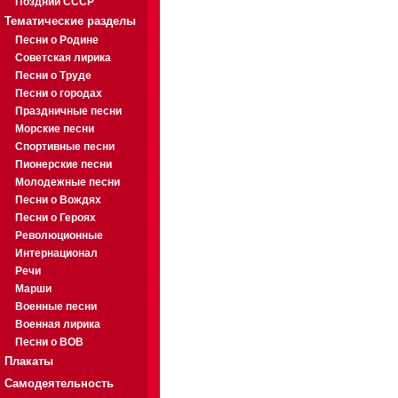
Поздний СССР
Тематические разделы
Песни о Родине
Советская лирика
Песни о Труде
Песни о городах
Праздничные песни
Морские песни
Спортивные песни
Пионерские песни
Молодежные песни
Песни о Вождях
Песни о Героях
Революционные
Интернационал
Речи
Марши
Военные песни
Военная лирика
Песни о ВОВ
Плакаты
Самодеятельность