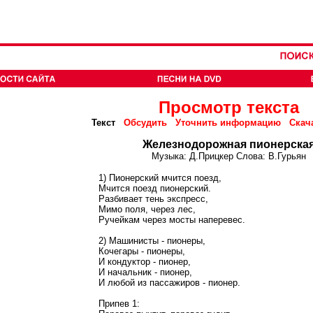
Просмотр текста
Текст
Обсудить
Уточнить информацию
Скач
Железнодорожная пионерска
Музыка: Д.Прицкер Слова: В.Гурьян
1) Пионерский мчится поезд,
Мчится поезд пионерский.
Разбивает тень экспресс,
Мимо поля, через лес,
Ручейкам через мосты наперевес.
2) Машинисты - пионеры,
Кочегары - пионеры,
И кондуктор - пионер,
И начальник - пионер,
И любой из пассажиров - пионер.
Припев 1: