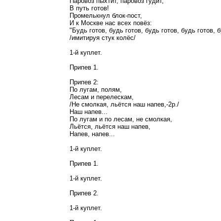
Паровоз пыхтит, паровоз гудит,
В путь готов!
Промелькнул блок-пост,
И к Москве нас всех повёз:
"Будь готов, будь готов, будь готов, будь готов, б
/имитируя стук колёс/
1-й куплет.
Припев 1.
Припев 2:
По лугам, полям,
Лесам и перелескам,
/Не смолкая, льётся наш напев,-2р./
Наш напев...
По лугам и по лесам, не смолкая,
Льётся, льётся наш напев,
Напев, напев...
1-й куплет.
Припев 1.
1-й куплет.
Припев 2.
1-й куплет.