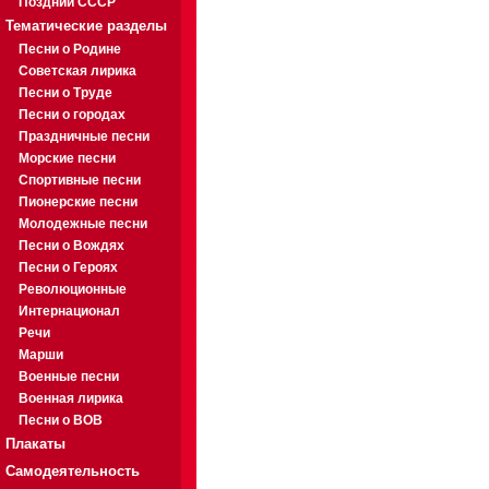
Поздний СССР
Тематические разделы
Песни о Родине
Советская лирика
Песни о Труде
Песни о городах
Праздничные песни
Морские песни
Спортивные песни
Пионерские песни
Молодежные песни
Песни о Вождях
Песни о Героях
Революционные
Интернационал
Речи
Марши
Военные песни
Военная лирика
Песни о ВОВ
Плакаты
Самодеятельность