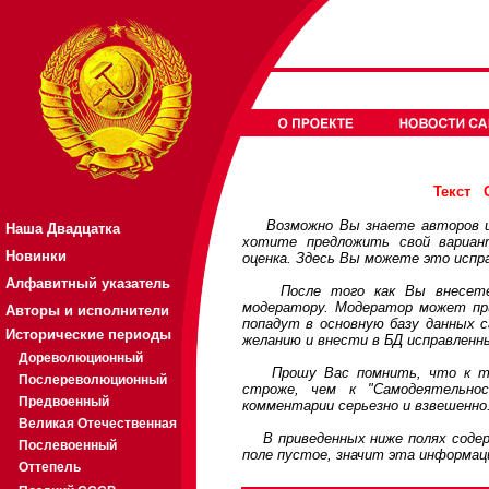
Текст
Возможно Вы знаете авторов или
Наша Двадцатка
хотите предложить свой вариа
Новинки
оценка. Здесь Вы можете это испр
Алфавитный указатель
После того как Вы внесете св
модератору. Модератор может при
Авторы и исполнители
попадут в основную базу данных 
Исторические периоды
желанию и внести в БД исправленн
Дореволюционный
Прошу Вас помнить, что к треб
Послереволюционный
строже, чем к "Самодеятельно
Предвоенный
комментарии серьезно и взвешенно
Великая Отечественная
В приведенных ниже полях содерж
Послевоенный
поле пустое, значит эта информац
Оттепель