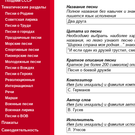
Поздний СССР
Название песни
Тематические разделы
Полное название без кавычек и зна
Песни о Родине
пишется язык исполнения
Советская лирика
Песни о Труде
Цитата из песни
Песни о городах
Необходимо выбрать наиболее ха
Праздничные песни
названия, но легко узнают песню
Морские песни
"Широка страна моя родная..." знаю
Спортивные песни
Пионерские песни
Краткое описание песни
Молодежные песни
Краткое (не более 200 символов) оп
Песни о Вождях
Песни о Героях
Революционные
Композитор
Имя (или инициалы) и фамилия ком
Интернационал
Речи
Марши
Автор слов
Военные песни
Имя (или инициалы) и фамилия авто
Военная лирика
Песни о ВОВ
Исполнитель
Плакаты
Имя (или инициалы) и фамилия исп
Самодеятельность