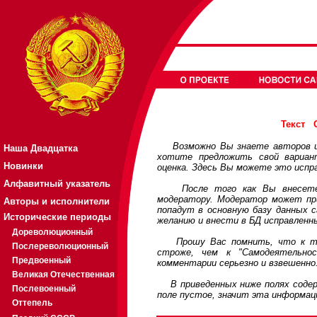
Текст
Возможно Вы знаете авторов или
Наша Двадцатка
хотите предложить свой вариа
Новинки
оценка. Здесь Вы можете это испр
Алфавитный указатель
После того как Вы внесете св
модератору. Модератор может при
Авторы и исполнители
попадут в основную базу данных 
Исторические периоды
желанию и внести в БД исправленн
Дореволюционный
Прошу Вас помнить, что к треб
Послереволюционный
строже, чем к "Самодеятельно
Предвоенный
комментарии серьезно и взвешенно
Великая Отечественная
В приведенных ниже полях содерж
Послевоенный
поле пустое, значит эта информац
Оттепель