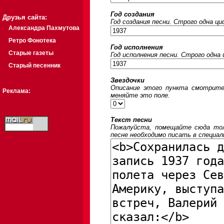
Год создания
Друзья сайта:
Год создания песни. Строго одна ц
Александра Пахмутова
Ретро Фонотека
Год исполнения
Старые газеты
Год исполнения песни. Строго одна
Старый песенник
Звездочки
Описание этого пункта смотрите
Реклама:
меняйте это поле.
Текст песни
Пожалуйста, помещайте сюда толь
песне необходимо писать в специал