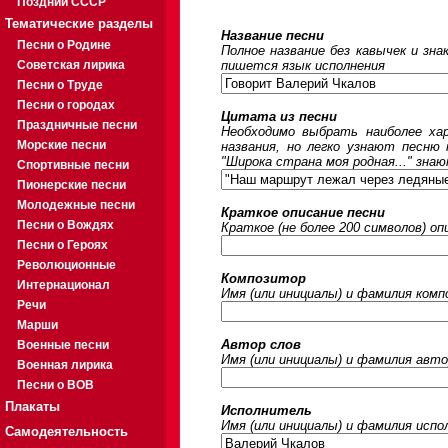
Поздний СССР
Тематические разделы
Название песни
Песни о Родине
Полное название без кавычек и зна
Советская лирика
пишется язык исполнения
Песни о Труде
Песни о городах
Цитата из песни
Праздничные песни
Необходимо выбрать наиболее ха
Морские песни
названия, но легко узнают песню
"Широка страна моя родная..." знаю
Спортивные песни
Пионерские песни
Молодежные песни
Краткое описание песни
Песни о Вождях
Краткое (не более 200 символов) оп
Песни о Героях
Революционные
Композитор
Интернационал
Имя (или инициалы) и фамилия ком
Речи
Марши
Автор слов
Военные песни
Имя (или инициалы) и фамилия авто
Военная лирика
Песни о ВОВ
Плакаты
Исполнитель
Имя (или инициалы) и фамилия исп
Самодеятельность