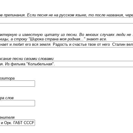
ов препинания. Если песня не на русском языке, то после названия, че
ктерную и известную цитату из песни. Во многих случаях люди не 
ницы, а строку "Широка страна моя родная..." знают все.
исание песни своими словами
позитора
ра слов
олнителя