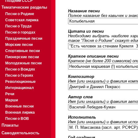
Поздний СССР
Тематические разделы
Название песни
Песни о Родине
Полное название без кавычек и знак
Советская лирика
Песни о Труде
Цитата из песни
Песни о городах
Необходимо выбрать наиболее хара
Праздничные песни
такое "Песня о Родине" скажут еди
Морские песни
Спортивные песни
Краткое описание песни
Пионерские песни
Краткое (не более 200 символов) оп
Молодежные песни
Песни о Вождях
Песни о Героях
Композитор
Имя (или инициалы) и фамилия ком
Революционные
Интернационал
Речи
Автор слов
Марши
Имя (или инициалы) и фамилия авто
Военные песни
Военная лирика
Исполнитель
Песни о ВОВ
Имя (или инициалы) и фамилия исп
Плакаты
Самодеятельность
Год создания