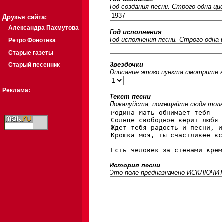
Год создания песни. Строго одна ц
Друзья сайта:
Александра Пахмутова
Год исполнения
Год исполнения песни. Строго одна
Ретро Фонотека
Старые газеты
Звездочки
Старый песенник
Описание этого пункта смотрите на
Реклама:
Текст песни
Пожалуйста, помещайте сюда только
История песни
Это поле предназначено ИСКЛЮЧИТЕЛ