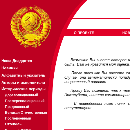
Возможно Вы знаете авторов или
Наша Двадцатка
быть, Вам не нравится моя оценка
Новинки
После того как Вы внесете свои
Алфавитный указатель
случае, они автоматически попа
исправленный вариант.
Авторы и исполнители
Исторические периоды
Прошу Вас помнить, что к требов
Пожалуйста, пишите комментарии 
Дореволюционный
Послереволюционный
В приведенных ниже полях соде
Предвоенный
отсутствует.
Великая Отечественная
Послевоенный
Оттепель