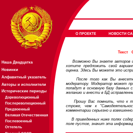
Текст
Возможно Вы знаете авторов или
Наша Двадцатка
хотите предложить свой вариа
Новинки
оценка. Здесь Вы можете это испр
Алфавитный указатель
После того как Вы внесете св
модератору. Модератор может при
Авторы и исполнители
попадут в основную базу данных 
Исторические периоды
желанию и внести в БД исправленн
Дореволюционный
Прошу Вас помнить, что к треб
Послереволюционный
строже, чем к "Самодеятельно
Предвоенный
комментарии серьезно и взвешенно
Великая Отечественная
В приведенных ниже полях содерж
Послевоенный
поле пустое, значит эта информац
Оттепель