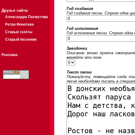
Год создания
Друзья сайта:
Год создания песни. Строго одна ц
Александра Пахмутова
Ретро Фонотека
Год исполнения
Старые газеты
Год исполнения песни. Строго одна
Старый песенник
Звездочки
Описание этого пункта смотрите
Реклама:
меняйте это поле.
Текст песни
Пожалуйста, помещайте сюда толь
песне необходимо писать в специал