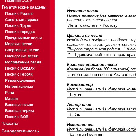
Поздний СССР
Тематические разделы
Название песни
Песни о Родине
Полное название без кавычек и зна
Советская лирика
пишется язык исполнения
Песни о Труде
Песни о городах
Цитата из песни
Праздничные песни
Необходимо выбрать наиболее ха
Морские песни
названия, но легко узнают песню
"Широка страна моя родная..." знаю
Спортивные песни
Пионерские песни
Молодежные песни
Краткое описание песни
Песни о Вождях
Краткое (не более 200 символов) оп
Песни о Героях
Революционные
Композитор
Интернационал
Имя (или инициалы) и фамилия ком
Речи
Марши
Автор слов
Военные песни
Имя (или инициалы) и фамилия авто
Военная лирика
Песни о ВОВ
Плакаты
Исполнитель
Имя (или инициалы) и фамилия исп
Самодеятельность