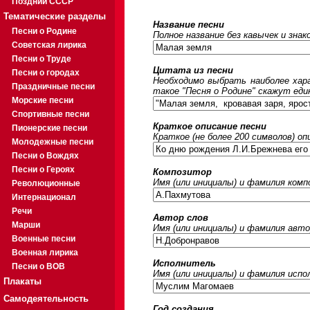
Поздний СССР
Тематические разделы
Название песни
Песни о Родине
Полное название без кавычек и знак
Советская лирика
Песни о Труде
Цитата из песни
Песни о городах
Необходимо выбрать наиболее хара
Праздничные песни
такое "Песня о Родине" скажут еди
Морские песни
Спортивные песни
Краткое описание песни
Пионерские песни
Краткое (не более 200 символов) оп
Молодежные песни
Песни о Вождях
Песни о Героях
Композитор
Имя (или инициалы) и фамилия ком
Революционные
Интернационал
Речи
Автор слов
Марши
Имя (или инициалы) и фамилия авто
Военные песни
Военная лирика
Исполнитель
Песни о ВОВ
Имя (или инициалы) и фамилия исп
Плакаты
Самодеятельность
Год создания