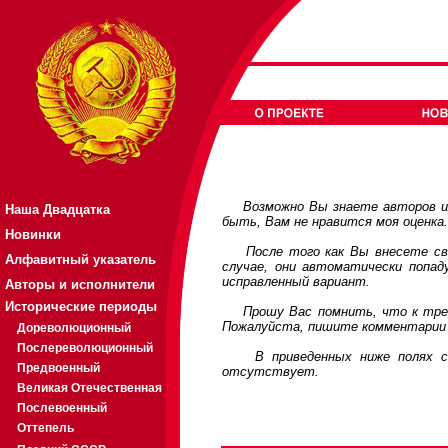
Возможно Вы знаете авторов или
Наша Двадцатка
быть, Вам не нравится моя оценка
Новинки
После того как Вы внесете свои
Алфавитный указатель
случае, они автоматически попа
исправленный вариант.
Авторы и исполнители
Исторические периоды
Прошу Вас помнить, что к требов
Пожалуйста, пишите комментарии 
Дореволюционный
Послереволюционный
В приведенных ниже полях соде
Предвоенный
отсутствует.
Великая Отечественная
Послевоенный
Оттепель