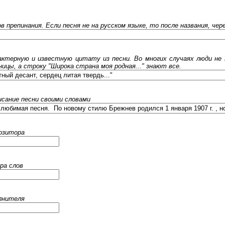
ов препинания. Если песня не на русском языке, то после названия, че
ктерную и известную цитату из песни. Во многих случаях люди не 
ницы, а строку "Широка страна моя родная..." знают все.
исание песни своими словами
позитора
ра слов
олнителя