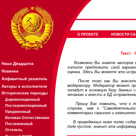
Текст
Возможно Вы знаете авторов или
Наша Двадцатка
хотите предложить свой вариа
Новинки
оценка. Здесь Вы можете это испр
Алфавитный указатель
После того как Вы внесете св
модератору. Модератор может при
Авторы и исполнители
попадут в основную базу данных 
Исторические периоды
желанию и внести в БД исправленн
Дореволюционный
Прошу Вас помнить, что к треб
Послереволюционный
строже, чем к "Самодеятельно
Предвоенный
комментарии серьезно и взвешенно
Великая Отечественная
В приведенных ниже полях содерж
Послевоенный
поле пустое, значит эта информац
Оттепель