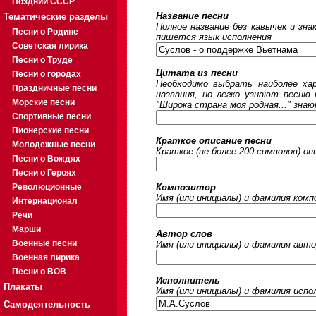
Поздний СССР
Название песни
Тематические разделы
Полное название без кавычек и зна
Песни о Родине
пишется язык исполнения
Советская лирика
Песни о Труде
Цитата из песни
Песни о городах
Необходимо выбрать наиболее ха
Праздничные песни
названия, но легко узнают песню
Морские песни
"Широка страна моя родная..." знаю
Спортивные песни
Пионерские песни
Краткое описание песни
Молодежные песни
Краткое (не более 200 символов) оп
Песни о Вождях
Песни о Героях
Революционные
Композитор
Имя (или инициалы) и фамилия ком
Интернационал
Речи
Марши
Автор слов
Военные песни
Имя (или инициалы) и фамилия авто
Военная лирика
Песни о ВОВ
Исполнитель
Плакаты
Имя (или инициалы) и фамилия исп
Самодеятельность