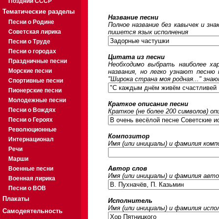
Поздний СССР
Тематические разделы
Название песни
Песни о Родине
Полное название без кавычек и зна
Советская лирика
пишется язык исполнения
Песни о Труде
Песни о городах
Цитата из песни
Праздничные песни
Необходимо выбрать наиболее ха
Морские песни
названия, но легко узнают песню
"Широка страна моя родная..." знаю
Спортивные песни
Пионерские песни
Молодежные песни
Краткое описание песни
Песни о Вождях
Краткое (не более 200 символов) оп
Песни о Героях
Революционные
Композитор
Интернационал
Имя (или инициалы) и фамилия ком
Речи
Марши
Автор слов
Военные песни
Имя (или инициалы) и фамилия авто
Военная лирика
Песни о ВОВ
Плакаты
Исполнитель
Имя (или инициалы) и фамилия исп
Самодеятельность