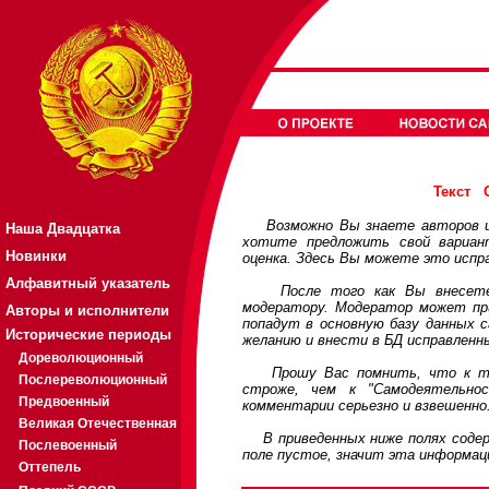
Текст
Возможно Вы знаете авторов или
Наша Двадцатка
хотите предложить свой вариа
Новинки
оценка. Здесь Вы можете это испр
Алфавитный указатель
После того как Вы внесете св
модератору. Модератор может при
Авторы и исполнители
попадут в основную базу данных 
Исторические периоды
желанию и внести в БД исправленн
Дореволюционный
Прошу Вас помнить, что к треб
Послереволюционный
строже, чем к "Самодеятельно
Предвоенный
комментарии серьезно и взвешенно
Великая Отечественная
В приведенных ниже полях содерж
Послевоенный
поле пустое, значит эта информац
Оттепель