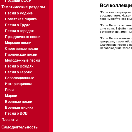
Поздний СССР
Вся коллекци
Тематические разделы
*Если вам запрещено 
Песни о Родине
расширением. Нажмите
Советская лирика
переименуйте его в M
Песни о Труде
*Если Вы хотите помес
а не на mp3 файл на
Песни о городах
останется неизменны
Праздничные песни
*Если Вы скачиваете 
программу таким обра
Морские песни
Скачивание песен в н
Несоблюдение этого п
Спортивные песни
Пионерские песни
Молодежные песни
Песни о Вождях
Песни о Героях
Революционные
Интернационал
Речи
Марши
Военные песни
Военная лирика
Песни о ВОВ
Плакаты
Самодеятельность