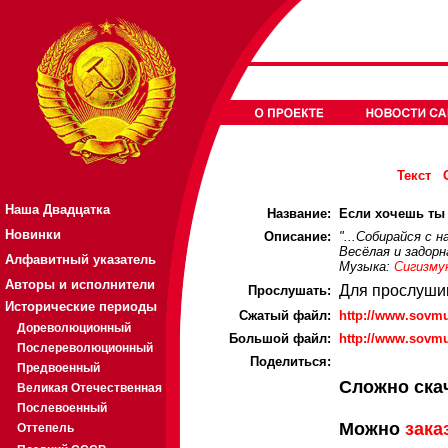
Текст
Наша Двадцатка
Название:
Если хочешь ты 
Новинки
Описание:
"...Собирайся с н
Весёлaя и задорн
Алфавитный указатель
Музыка:
Сигизму
Авторы и исполнители
Для прослуши
Прослушать:
Исторические периоды
Cжатый файл:
http://www.sovmu
Дореволюционный
Большой файл:
http://www.sovmu
Послереволюционный
Поделиться:
Предвоенный
Сложно ска
Великая Отечественная
Послевоенный
Можно
зака
Оттепель