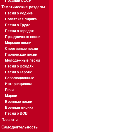
Поздний СССР
Тематические разделы
Песни о Родине
Советская лирика
Песни о Труде
Песни о городах
Праздничные песни
Морские песни
Спортивные песни
Пионерские песни
Молодежные песни
Песни о Вождях
Песни о Героях
Революционные
Интернационал
Речи
Марши
Военные песни
Военная лирика
Песни о ВОВ
Плакаты
Самодеятельность