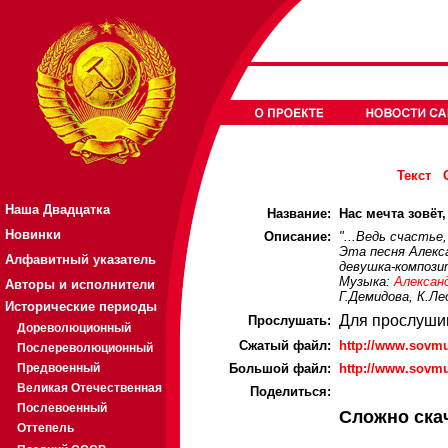
Текст
Наша Двадцатка
Название:
Нас мечта зовёт,
Новинки
Описание:
"...Ведь счастье
Эта песня Алекс
Алфавитный указатель
девушка-компози
Музыка:
Алексан
Авторы и исполнители
Г.Демидова, К.Ле
Исторические периоды
Для прослуши
Прослушать:
Дореволюционный
Cжатый файл:
http://www.sovm
Послереволюционный
Предвоенный
Большой файл:
http://www.sovm
Великая Отечественная
Поделиться:
Послевоенный
Сложно ска
Оттепель