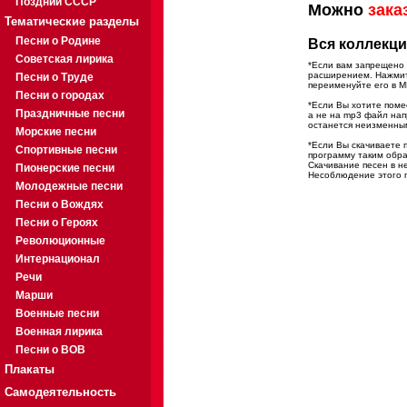
Поздний СССР
Можно
зака
Тематические разделы
Песни о Родине
Вся коллекци
Советская лирика
*Если вам запрещено 
расширением. Нажмите
Песни о Труде
переименуйте его в M
Песни о городах
*Если Вы хотите помес
Праздничные песни
а не на mp3 файл на
останется неизменны
Морские песни
*Если Вы скачиваете 
Спортивные песни
программу таким обра
Скачивание песен в н
Пионерские песни
Несоблюдение этого п
Молодежные песни
Песни о Вождях
Песни о Героях
Революционные
Интернационал
Речи
Марши
Военные песни
Военная лирика
Песни о ВОВ
Плакаты
Самодеятельность