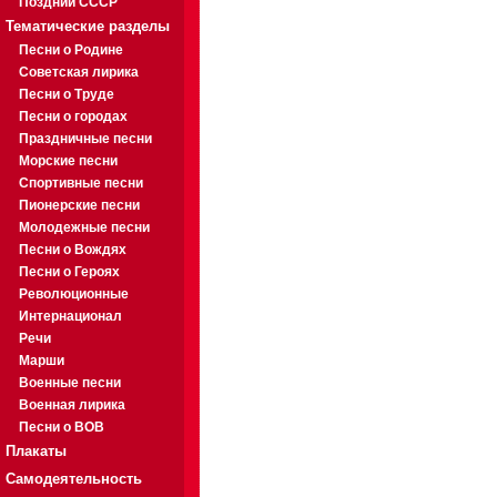
Поздний СССР
Тематические разделы
Песни о Родине
Советская лирика
Песни о Труде
Песни о городах
Праздничные песни
Морские песни
Спортивные песни
Пионерские песни
Молодежные песни
Песни о Вождях
Песни о Героях
Революционные
Интернационал
Речи
Марши
Военные песни
Военная лирика
Песни о ВОВ
Плакаты
Самодеятельность