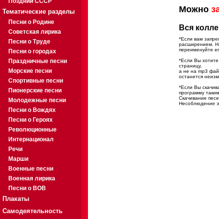
Поздний СССР
Можно
з
Тематические разделы
Песни о Родине
Вся колле
Советская лирика
*Если вам запре
Песни о Труде
расширением. На
переименуйте ег
Песни о городах
Праздничные песни
*Если Вы хотите
страницу,
Морские песни
а не на mp3 фа
останется неиз
Спортивные песни
*Если Вы скачив
Пионерские песни
программу таким
Скачивание песе
Молодежные песни
Несоблюдение эт
Песни о Вождях
Песни о Героях
Революционные
Интернационал
Речи
Марши
Военные песни
Военная лирика
Песни о ВОВ
Плакаты
Самодеятельность