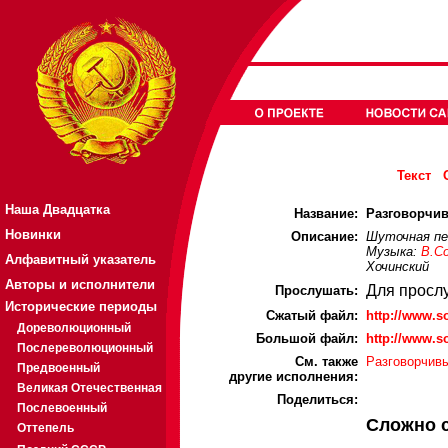
Текст
Наша Двадцатка
Название:
Разговорчив
Новинки
Описание:
Шуточная пе
Музыка:
В.С
Алфавитный указатель
Хочинский
Авторы и исполнители
Для просл
Прослушать:
Исторические периоды
Cжатый файл:
http://www.
Дореволюционный
Большой файл:
http://www.
Послереволюционный
См. также
Разговорчивы
Предвоенный
другие исполнения:
Великая Отечественная
Поделиться:
Послевоенный
Сложно 
Оттепель