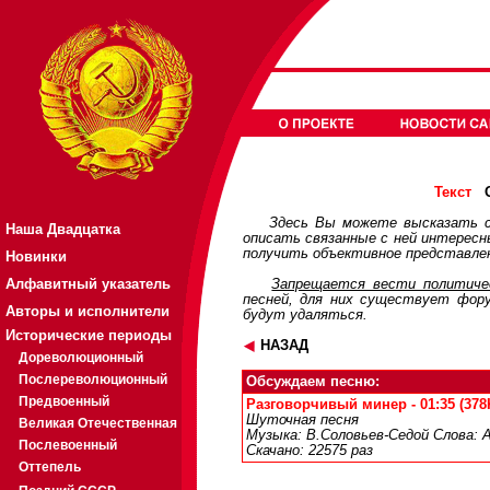
О
Текст
Здесь Вы можете высказать с
Наша Двадцатка
описать связанные с ней интерес
получить объективное представлен
Новинки
Алфавитный указатель
Запрещается вести политичес
песней, для них существует
фор
Авторы и исполнители
будут удаляться.
Исторические периоды
НАЗАД
Дореволюционный
Послереволюционный
Обсуждаем песню:
Предвоенный
Разговорчивый минер - 01:35 (378
Шуточная песня
Великая Отечественная
Музыка: В.Соловьев-Седой Слова: 
Послевоенный
Скачано: 22575 раз
Оттепель