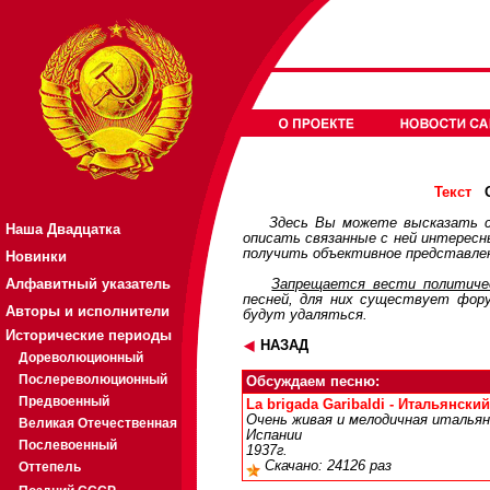
О
Текст
Здесь Вы можете высказать с
Наша Двадцатка
описать связанные с ней интерес
получить объективное представлен
Новинки
Алфавитный указатель
Запрещается вести политичес
песней, для них существует
фор
Авторы и исполнители
будут удаляться.
Исторические периоды
НАЗАД
Дореволюционный
Послереволюционный
Обсуждаем песню:
Предвоенный
La brigada Garibaldi - Итальянский 
Очень живая и мелодичная итальян
Великая Отечественная
Испании
Послевоенный
1937г.
Скачано: 24126 раз
Оттепель