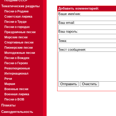
Поздний СССР
Тематические разделы
Добавить комментарий:
Песни о Родине
Ваше имя/ник:
Советская лирика
Песни о Труде
Ваш email:
Песни о городах
Ваш пароль:
Праздничные песни
Морские песни
Тема:
Спортивные песни
Пионерские песни
Текст сообщения:
Молодежные песни
Песни о Вождях
Песни о Героях
Революционные
Интернационал
Речи
Марши
Военные песни
Военная лирика
Песни о ВОВ
Плакаты
Самодеятельность