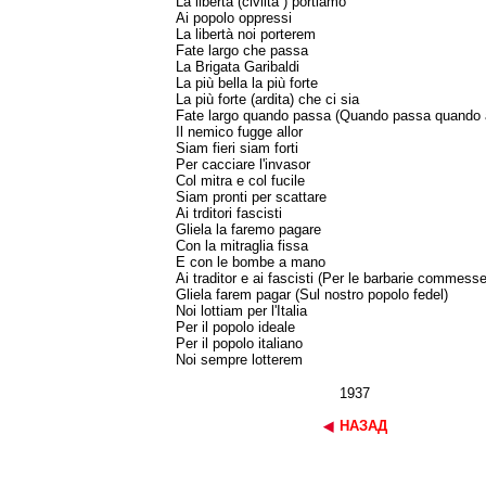
La libertà (civiltà ) portiamo
Ai popolo oppressi
La libertà noi porterem
Fate largo che passa
La Brigata Garibaldi
La più bella la più forte
La più forte (ardita) che ci sia
Fate largo quando passa (Quando passa quando 
Il nemico fugge allor
Siam fieri siam forti
Per cacciare l'invasor
Col mitra e col fucile
Siam pronti per scattare
Ai trditori fascisti
Gliela la faremo pagare
Con la mitraglia fissa
E con le bombe a mano
Ai traditor e ai fascisti (Per le barbarie commesse
Gliela farem pagar (Sul nostro popolo fedel)
Noi lottiam per l'Italia
Per il popolo ideale
Per il popolo italiano
Noi sempre lotterem
1937
НАЗАД