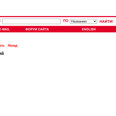
ать
Назад
ий