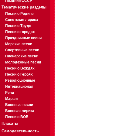
Поздний СССР
Тематические разделы
Песни о Родине
Советская лирика
Песни о Труде
Песни о городах
Праздничные песни
Морские песни
Спортивные песни
Пионерские песни
Молодежные песни
Песни о Вождях
Песни о Героях
Революционные
Интернационал
Речи
Марши
Военные песни
Военная лирика
Песни о ВОВ
Плакаты
Самодеятельность