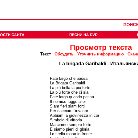
Просмотр текста
Текст
Обсудить
Уточнить информацию
Скач
La brigada Garibaldi - Итальянск
Fate largo che passa
La Brigata Garibaldi
La più bella la più forte
La più forte che ci sia
Fate largo quando passa
Il nemico fugge allor
Siam fieri siam forti
Per cacciare l'invasor
Abbiam la giovinezza in cor
Simbolo di vittoria
Marciamo sempre forte
E siamo pieni di gloria
La stella rossa in fronte