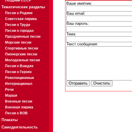
Поздний СССР
Ваше имя/ник:
Тематические разделы
Песни о Родине
Ваш email:
Советская лирика
Ваш пароль:
Песни о Труде
Песни о городах
Тема:
Праздничные песни
Морские песни
Текст сообщения:
Спортивные песни
Пионерские песни
Молодежные песни
Песни о Вождях
Песни о Героях
Революционные
Интернационал
Речи
Марши
Военные песни
Военная лирика
Песни о ВОВ
Плакаты
Самодеятельность