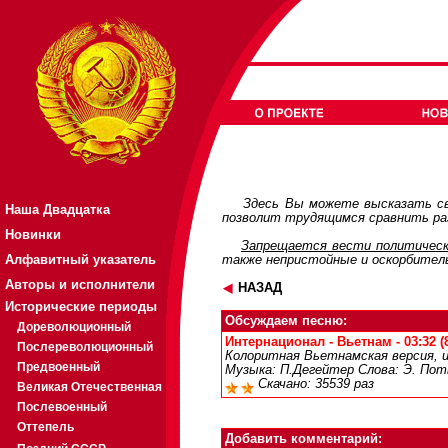
Здесь Вы можете высказать св
Наша Двадцатка
позволит трудящимся сравнить раз
Новинки
Запрещается вести политическ
Алфавитный указатель
также непристойные и оскорбител
Авторы и исполнители
НАЗАД
Исторические периоды
Обсуждаем песню:
Дореволюционный
Интернационал - Вьетнам - 03:32 (
Послереволюционный
Колоритная Вьетнамская версия, 
Предвоенный
Музыка: П.Дегейтер Слова: Э. Пот
Скачано: 35539 раз
Великая Отечественная
Послевоенный
Оттепель
Добавить комментарий: