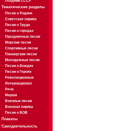
Поздний СССР
Тематические разделы
Песни о Родине
Советская лирика
Песни о Труде
Песни о городах
Праздничные песни
Морские песни
Спортивные песни
Пионерские песни
Молодежные песни
Песни о Вождях
Песни о Героях
Революционные
Интернационал
Речи
Марши
Военные песни
Военная лирика
Песни о ВОВ
Плакаты
Самодеятельность