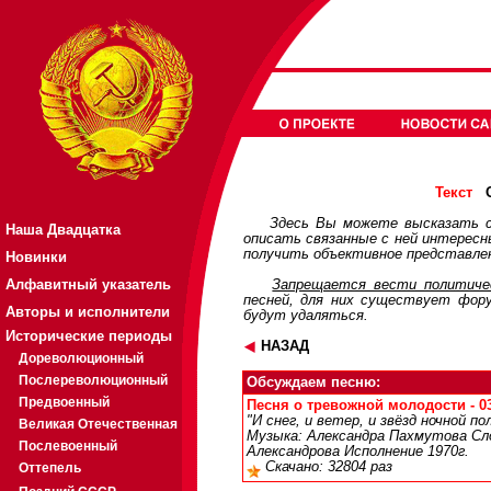
О
Текст
Здесь Вы можете высказать с
Наша Двадцатка
описать связанные с ней интерес
получить объективное представлен
Новинки
Алфавитный указатель
Запрещается вести политичес
песней, для них существует
фор
Авторы и исполнители
будут удаляться.
Исторические периоды
НАЗАД
Дореволюционный
Послереволюционный
Обсуждаем песню:
Предвоенный
Песня о тревожной молодости - 03
"И снег, и ветер, и звёзд ночной п
Великая Отечественная
Музыка: Александра Пахмутова Сло
Послевоенный
Александрова Исполнение 1970г.
Скачано: 32804 раз
Оттепель