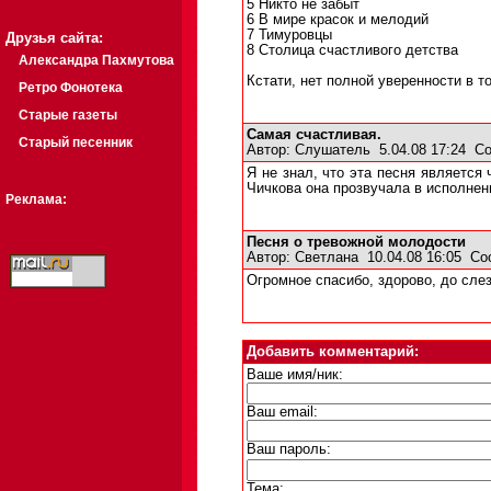
5 Никто не забыт
6 В мире красок и мелодий
7 Тимуровцы
Друзья сайта:
8 Столица счастливого детства
Александра Пахмутова
Кстати, нет полной уверенности в то
Ретро Фонотека
Старые газеты
Самая счастливая.
Старый песенник
Автор:
Слушатель
5.04.08 17:24
Со
Я не знал, что эта песня является
Чичкова она прозвучала в исполнен
Реклама:
Песня о тревожной молодости
Автор:
Светлана
10.04.08 16:05
Со
Огромное спасибо, здорово, до слез
Добавить комментарий:
Ваше имя/ник:
Ваш email:
Ваш пароль:
Тема: