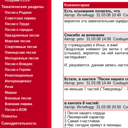
Поздний СССР
Комментарии
Тематические разделы
Есть основания полагать, что
Песни о Родине
Автор:
ИхтиАндр
31.03.08 10:49
Со
Советская лирика
вероятно эта замечательная оцифро
Песни о Труде
Песни о городах
Спасибо за внимание
Праздничные песни
Автор:
pmv
31.03.08 14:08
Сообщит
Морские песни
(к страждущим) и Илье, и вам!
Спортивные песни
Продолжая коммент (из ветки с об
Пионерские песни
(слышно), вероятно, на ней кантат
заглядывает...
Молодежные песни
Песни о Вождях
И, разумеется, данная запись наст
Песни о Героях
Революционные
Кстати, в кантате "Песни нашего с
Интернационал
Автор:
pmv
31.03.08 14:44
Сообщит
Речи
не меньше 7 частей ("Тимуровцы" - 
Марши
Военные песни
в кантате 8 частей:
Военная лирика
Автор:
ИхтиАндр
31.03.08 20:50
Со
Песни о ВОВ
1 Песня нашего сердца
Плакаты
2 Пионерский характер
3 Самая счастливая
Самодеятельность
4 Нас сегодня примут в пионеры