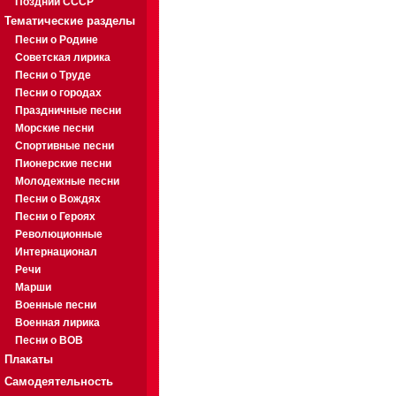
Поздний СССР
Тематические разделы
Песни о Родине
Советская лирика
Песни о Труде
Песни о городах
Праздничные песни
Морские песни
Спортивные песни
Пионерские песни
Молодежные песни
Песни о Вождях
Песни о Героях
Революционные
Интернационал
Речи
Марши
Военные песни
Военная лирика
Песни о ВОВ
Плакаты
Самодеятельность